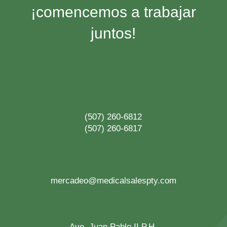
¡comencemos a trabajar
juntos!
(507) 260-6812
(507) 260-6817
mercadeo@medicalsalespty.com
Ave. Juan Pablo II P.H.