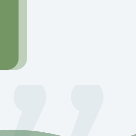
=
3 + 13
Envia