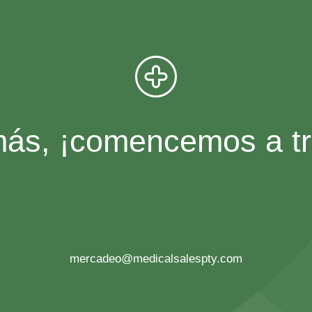
ás, ¡comencemos a tra
mercadeo@medicalsalespty.com