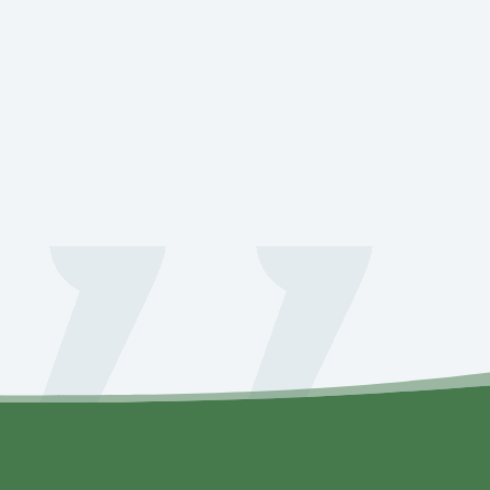
=
8 + 4
Envia