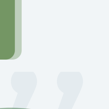
=
12 + 7
Envia